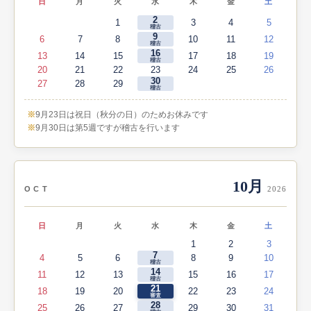
日
月
火
水
木
金
土
2
1
3
4
5
稽古
9
6
7
8
10
11
12
稽古
16
13
14
15
17
18
19
稽古
20
21
22
23
24
25
26
30
27
28
29
稽古
9月23日は祝日（秋分の日）のためお休みです
9月30日は第5週ですが稽古を行います
10月
OCT
2026
日
月
火
水
木
金
土
1
2
3
7
4
5
6
8
9
10
稽古
14
11
12
13
15
16
17
稽古
21
18
19
20
22
23
24
審査
28
25
26
27
29
30
31