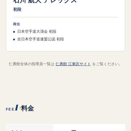
石川 航大 アレックス
初段
段位
日本空手道大濤会 初段
全日本空手道連盟公認 初段
仁勇館全体の指導員一覧は
仁勇館 江東区サイト
をご覧ください。
料金
FEE