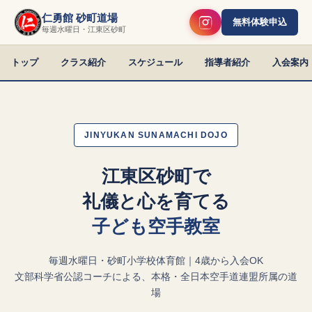
仁勇館 砂町道場
無料体験申込
毎週水曜日・江東区砂町
トップ
クラス紹介
スケジュール
指導者紹介
入会案内
JINYUKAN SUNAMACHI DOJO
江東区砂町で
礼儀と心を育てる
子ども空手教室
毎週水曜日・砂町小学校体育館｜4歳から入会OK
文部科学省公認コーチによる、本格・全日本空手道連盟所属の道
場